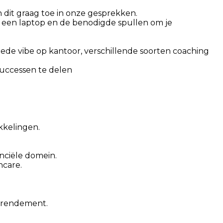
n dit graag toe in onze gesprekken.
ok een laptop en de benodigde spullen om je
goede vibe op kantoor, verschillende soorten coaching
uccessen te delen
kkelingen.
nciële domein.
ncare.
n rendement.
.