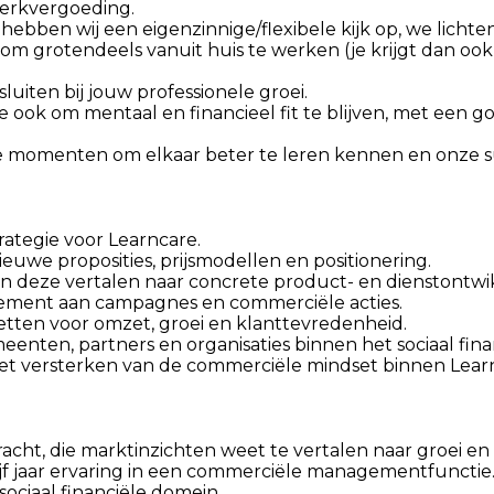
werkvergoeding.
ebben wij een eigenzinnige/flexibele kijk op, we lichte
id om grotendeels vanuit huis te werken (je krijgt dan o
uiten bij jouw professionele groei.
e ook om mentaal en financieel fit te blijven, met een 
re momenten om elkaar beter te leren kennen en onze s
ategie voor Learncare.
ieuwe proposities, prijsmodellen en positionering.
n deze vertalen naar concrete product- en dienstontwi
ent aan campagnes en commerciële acties.
etten voor omzet, groei en klanttevredenheid.
nten, partners en organisaties binnen het sociaal fina
et versterken van de commerciële mindset binnen Lear
cht, die marktinzichten weet te vertalen naar groei e
jf jaar ervaring in een commerciële managementfunctie
ociaal financiële domein.