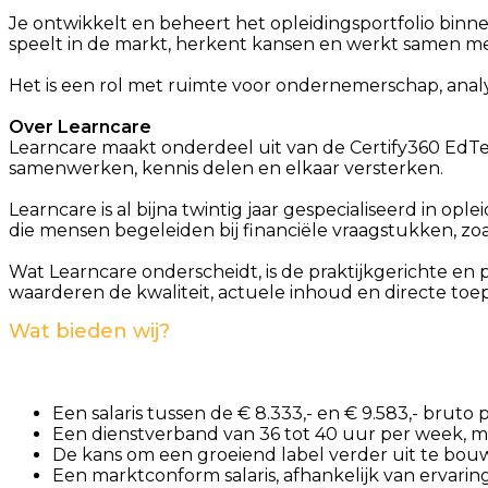
Je ontwikkelt en beheert het opleidingsportfolio binnen
speelt in de markt, herkent kansen en werkt samen m
Het is een rol met ruimte voor ondernemerschap, analys
Over Learncare
Learncare maakt onderdeel uit van de Certify360 EdTe
samenwerken, kennis delen en elkaar versterken.
Learncare is al bijna twintig jaar gespecialiseerd in op
die mensen begeleiden bij financiële vraagstukken, z
Wat Learncare onderscheidt, is de praktijkgerichte en
waarderen de kwaliteit, actuele inhoud en directe toe
Wat bieden wij?
Een salaris tussen de € 8.333,- en € 9.583,- bruto 
Een dienstverband van 36 tot 40 uur per week, met
De kans om een groeiend label verder uit te bo
Een marktconform salaris, afhankelijk van ervaring