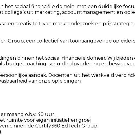
 het sociaal financiële domein, met een duidelijke focus
et collega’s uit marketing, accountmanagement en op
e en creativiteit: van marktonderzoek en prijsstrategie
ch Group, een collectief van toonaangevende opleiders
leidingen binnen het sociaal financiële domein. Wij biede
oals budgetcoaching, schuldhulpverlening en bewindvoe
 persoonlijke aanpak. Docenten uit het werkveld verbind
pasbaarheid van onze opleidingen.
per maand o.b.v. 40 uur
 ruimte voor eigen initiatief en groei.
uwen binnen de Certify360 EdTech Group.
.