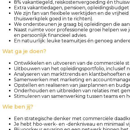
8% vakantiegeld, reiskostenvergoeding én thuis
Extra vakantiedagen, pensioen, opleidingsbudget h
We zijn fan van flexibele werktijden en de vrijhe
thuiswerkplek goed in te richten).
We ondersteunen je graag bij opleidingen die aansl
Naast ruimte voor professionele groei helpen we j
en persoonlijk financieel advies.
En natuurlijk: leuke teamuitjes én genoeg ande
Wat ga je doen?
Ontwikkelen en uitvoeren van de commerciële str
Uitbouwen van het opleidingsportfolio, inclusief n
Analyseren van markttrends en klantbehoeften e
Samenwerken met marketing en accountmanagem
Opstellen en realiseren van jaarplannen en budg
Onderhouden en uitbreiden van relaties met gemee
Stimuleren van samenwerking tussen teams en h
Wie ben jij?
Een strategische denker met commerciële daadkra
Je hebt hbo-werk- en -denkniveau en minimaal vi
Bij voorkeur ervaring en een netwerk binnen het s